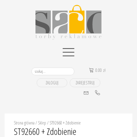
0.00
zł
ZALOGUJ
ZAREJESTRUJ
Strona główna
/
Sklep
/
ST92660 + Zdobienie
ST92660 + Zdobienie