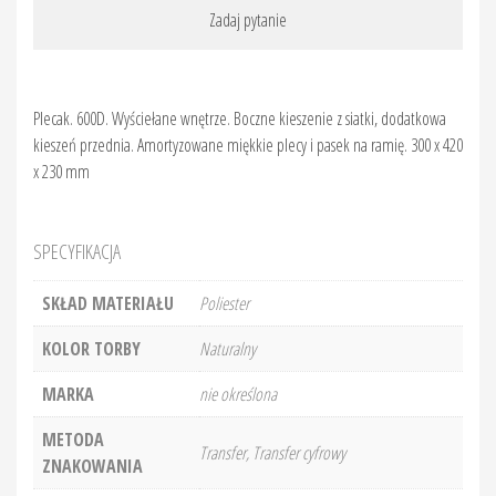
Zadaj pytanie
Plecak. 600D. Wyściełane wnętrze. Boczne kieszenie z siatki, dodatkowa
kieszeń przednia. Amortyzowane miękkie plecy i pasek na ramię. 300 x 420
x 230 mm
SPECYFIKACJA
SKŁAD MATERIAŁU
Poliester
KOLOR TORBY
Naturalny
MARKA
nie określona
METODA
Transfer, Transfer cyfrowy
ZNAKOWANIA