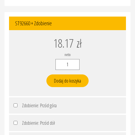
ST92660 + Zdobienie
18.17
zł
netto
ilość
ST92660
+
Dodaj do koszyka
Zdobienie
Zdobienie: Przód góra
Zdobienie: Przód dół