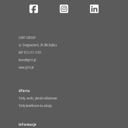
GIRIT GROUP
ul. Drogowców 8, 39-200 Dębica
NIP: 872-217-11-81
biuro@girit.pl
www.girit.pl
Oferta
Torby, worki, plecaki reklamowe
Torby bawełniane na zakupy
Informacje