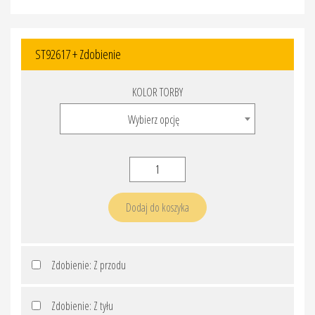
ST92617 + Zdobienie
KOLOR TORBY
Wybierz opcję
ilość
ST92617
+
Dodaj do koszyka
Zdobienie
Zdobienie: Z przodu
Zdobienie: Z tyłu