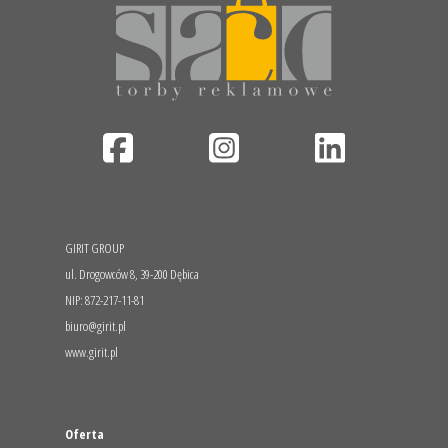
GIRIT GROUP
ul. Drogowców 8, 39-200 Dębica
NIP: 872-217-11-81
biuro@girit.pl
www.girit.pl
Oferta