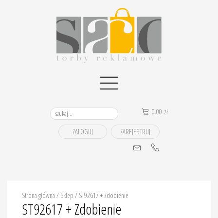
0.00
zł
ZALOGUJ
ZAREJESTRUJ
Strona główna
/
Sklep
/
ST92617 + Zdobienie
ST92617 + Zdobienie