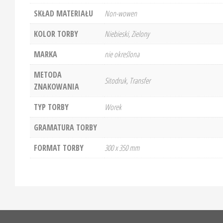
SKŁAD MATERIAŁU
Non-wowen
KOLOR TORBY
Niebieski, Zielony
MARKA
nie określona
METODA
Sitodruk, Transfer
ZNAKOWANIA
TYP TORBY
Worek
GRAMATURA TORBY
FORMAT TORBY
300 x 350 mm