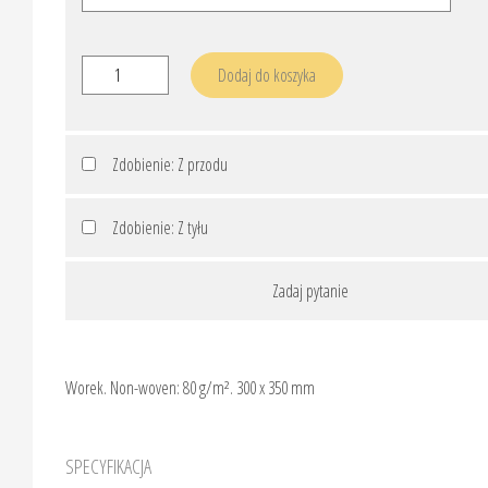
ilość
Dodaj do koszyka
ST92617
+
Zdobienie
Zdobienie: Z przodu
Zdobienie: Z tyłu
Zadaj pytanie
Worek. Non-woven: 80 g/m². 300 x 350 mm
SPECYFIKACJA