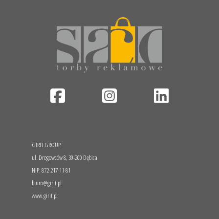
GIRIT GROUP
ul. Drogowców 8, 39-200 Dębica
NIP: 872-217-11-81
biuro@girit.pl
www.girit.pl