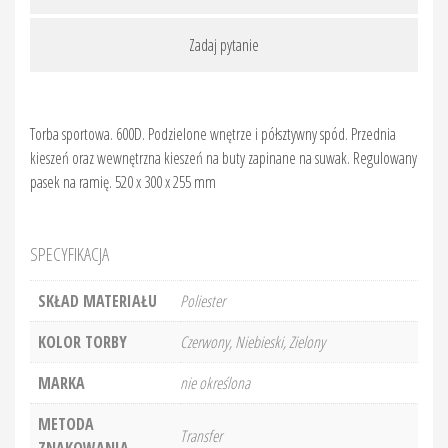
Zadaj pytanie
Torba sportowa. 600D. Podzielone wnętrze i półsztywny spód. Przednia
kieszeń oraz wewnętrzna kieszeń na buty zapinane na suwak. Regulowany
pasek na ramię. 520 x 300 x 255 mm
SPECYFIKACJA
SKŁAD MATERIAŁU
Poliester
KOLOR TORBY
Czerwony, Niebieski, Zielony
MARKA
nie określona
METODA
Transfer
ZNAKOWANIA